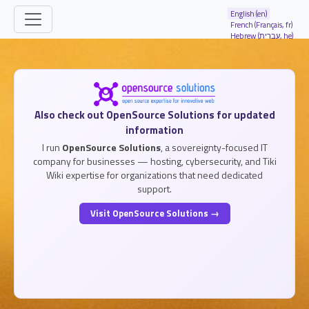
Site identity, navigation, etc.
English (en)
French (Français, fr)
Hebrew (עברית, he)
Navigation and related functionality and
Related content
Also check out OpenSource Solutions for updated
information
I run
OpenSource Solutions
, a sovereignty-focused IT
company for businesses — hosting, cybersecurity, and Tiki
Wiki expertise for organizations that need dedicated
support.
Visit OpenSource Solutions →