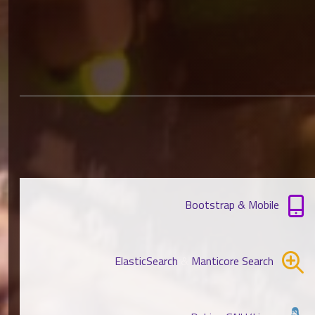
Bootstrap & Mobile
ElasticSearch
&
Manticore Search