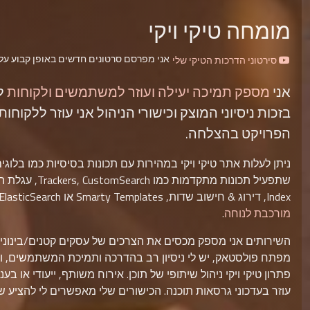
מומחה טיקי ויקי
אני מפרסם סרטונים חדשים באופן קבוע ע
סירטוני הדרכות הטיקי שלי
אני
מספק תמיכה יעילה ועוזר למשתמשים ולקוחות
ל
בזכות ניסיוני המוצק וכישורי הניהול אני עוזר ללקוח
הפרויקט בהצלחה.
ניתן לעלות אתר טיקי ויקי במהירות עם תכונות בסיסיות כמו בלוגי
Index, דירוג & חישוב שדות, Smarty Templates או ElasticSearch מאפשרות בניית
מורכבת לנוחה
.
השירותים אני מספק מכסים את הצרכים של עסקים קטנים/בינוניים א
מפתח פולסטאק, יש לי ניסיון רב בהדרכה ותמיכת המשתמשים, ופת
פתרון טיקי ויקי ניהול שיתופי של תוכן. אירוח משותף, ייעודי או 
עוזר בעדכוני גרסאות תוכנה. הכישורים שלי מאפשרים לי להציע שירותי הגירה על מ