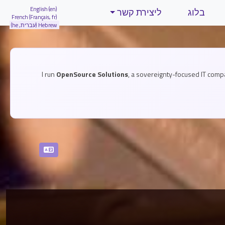
English (en)
בלוג
ליצירת קשר
French (Français, fr)
Hebrew (עברית, he)
I run
OpenSource Solutions
, a sovereignty-focused IT comp