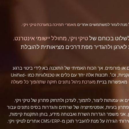
ל מנת לעזור למשתמשים אחרים
מאמרי תמיכה במערכת טיקי ויקי
.
שלוט בכוחם של
טיקי ויקי, מחולל יישומי אינטרנט
.
ות לארגן ולהגדיר מפת דרכים מציאותית להובלת
ם או פורומים. אך הכוח האמיתי של התוכנה בא לידי ביטוי ברגע
שתפעיל תכונות מתקדמות כמו Trackers, CustomSearch, עגלת הקניות, וכו׳. תכונות אלה יחד עם כלים או טכנולוגיות כמו Unified-
מערכת ניהול נתונים חזקה שתהפוך כל פעולה
ו עמותות ליצור, לתמוך, לעדכן ולתחזק פתרון של טיקי ויקי.
רון בעיות, אופטימיזציה של שרתים והגדרות בסיס נתונים עבור
בענן, אני משפר הגדרות השרת ואבטחה מידע, בוחן התקנות קיימות,
נת להעביר תוכן מ-CMS/ERP אחרים לטיקי ויקי.